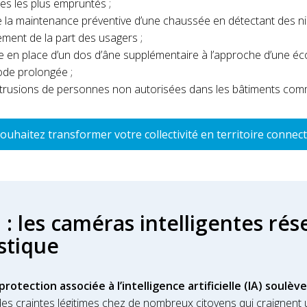
ires les plus empruntés ;
la maintenance préventive d’une chaussée en détectant des ni
ment de la part des usagers ;
e en place d’un dos d’âne supplémentaire à l’approche d’une éco
iode prolongée ;
intrusions de personnes non autorisées dans les bâtiments co
ouhaitez transformer votre collectivité en territoire connect
 : les caméras intelligentes ré
stique
protection associée à l’intelligence artificielle (IA) soulè
des craintes légitimes chez de nombreux citoyens qui craignent 