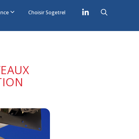
iance
Choisir Sogetrel
VEAUX
TION