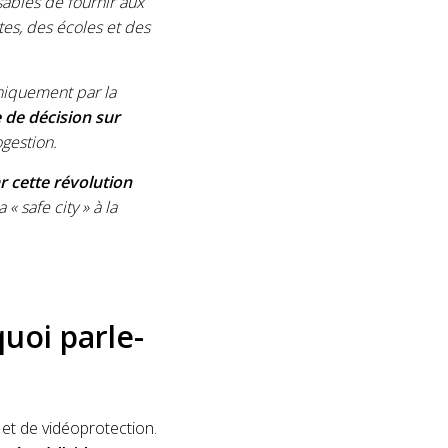
ables de fournir aux
tes, des écoles et des
uniquement par la
e de décision sur
ogestion.
r cette révolution
« safe city » à la
uoi parle-
e et de vidéoprotection.