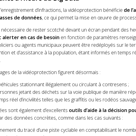
l’enregistrement d’infractions, la vidéoprotection bénéficie
de l’
masses de données
, ce qui permet la mise en œuvre de proces
us nécessaire de rester scotché devant un écran pendant des he
 alerter en cas de besoin
en fonction de paramètres renseig
oliciers ou agents municipaux peuvent être redéployés sur le ter
tion et d’assistance à la population, étant informés en temps ré
.
ges de la vidéoprotection figurent désormais :
 véhicules stationnant illégalement ou circulant à contresens ;
sonnes jetant des déchets sur la voie publique de manière rép
ps réel d’incivilités telles que les graffitis ou les rodéos sauvag
es sont également d’excellents
outils d’aide à la décision po
ar des données concrètes, comme dans les cas suivants :
finement du tracé d’une piste cyclable en comptabilisant le nomb