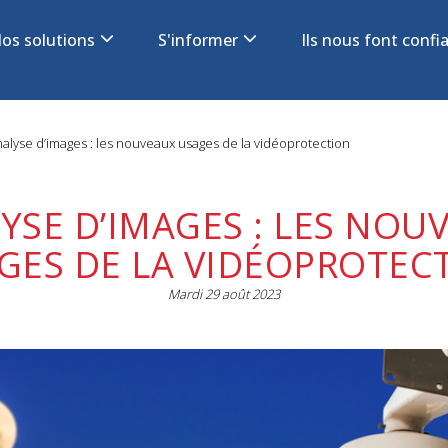
os solutions
S'informer
Ils nous font conf
on
alyse d’images : les nouveaux usages de la vidéoprotection
YSE D’IMAGES : LES NOU
GES DE LA VIDÉOPROTEC
Mardi 29 août 2023