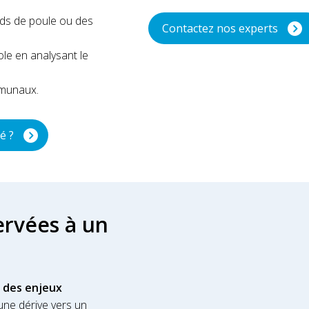
ds de poule ou des
Contactez nos experts
le en analysant le
mmunaux.
é ?
servées à un
ve des enjeux
une dérive vers un