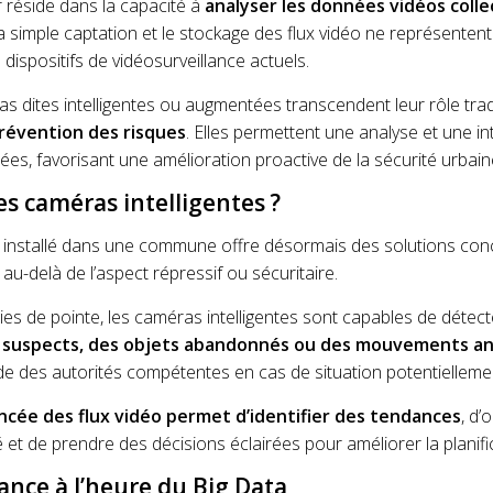
réside dans la capacité à
analyser les données vidéos collec
, la simple captation et le stockage des flux vidéo ne représenten
 dispositifs de vidéosurveillance actuels.
 dites intelligentes ou augmentées transcendent leur rôle tradi
prévention des risques
. Elles permettent une analyse et une i
ées, favorisant une amélioration proactive de la sécurité urbain
s caméras intelligentes ?
installé dans une commune offre désormais des solutions con
nt au-delà de l’aspect répressif ou sécuritaire.
es de pointe, les caméras intelligentes sont capables de déte
suspects, des objets abandonnés ou des mouvements a
de des autorités compétentes en cas de situation potentiellem
ancée des flux vidéo permet d’identifier des tendances
, d’
 et de prendre des décisions éclairées pour améliorer la planifi
ance à l’heure du Big Data