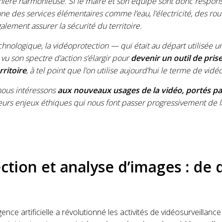
ière harmonieuse. Si le maire et son équipe sont donc respons
e des services élémentaires comme l’eau, l’électricité, des rou
galement assurer la sécurité du territoire.
echnologique, la vidéoprotection — qui était au départ utilisée 
vu son spectre d’action s’élargir pour
devenir un outil de pris
ritoire
, à tel point que l’on utilise aujourd’hui le terme de vidé
 nous intéressons
aux nouveaux usages de la vidéo, portés pa
leurs enjeux éthiques qui nous font passer progressivement de la 
tion et analyse d’images : de q
gence artificielle a révolutionné les activités de vidéosurveillanc