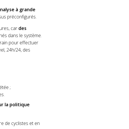
analyse à grande
sus préconfigurés.
ures, car
des
nés dans le système.
rain pour effectuer
el, 24h/24, des
étée ;
es.
ur la politique
re de cyclistes et en