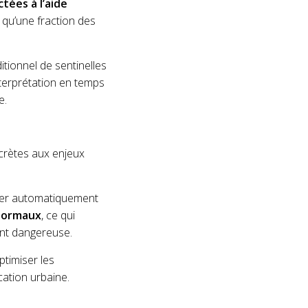
tées à l’aide
t qu’une fraction des
tionnel de sentinelles
nterprétation en temps
e.
crètes aux enjeux
cter automatiquement
normaux
, ce qui
ent dangereuse.
optimiser les
cation urbaine.