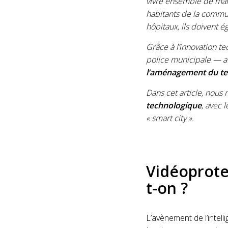
vivre ensemble de man
habitants de la commun
hôpitaux, ils doivent é
Grâce à l’innovation t
police municipale — a 
l’aménagement du ter
Dans cet article, nous
technologique
, avec 
« smart city ».
Vidéoprotec
t-on ?
L’avènement de l’intelli