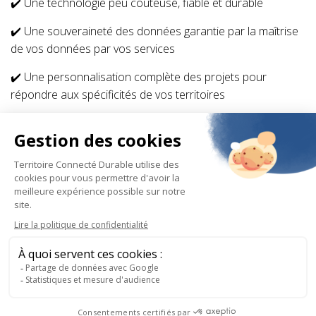
✔️ Une technologie peu coûteuse, fiable et durable
✔️ Une souveraineté des données garantie par la maîtrise
de vos données par vos services
✔️ Une personnalisation complète des projets pour
répondre aux spécificités de vos territoires
✔️ Des équipes de proximité qui supervisent le bon
fonctionnement des passerelles
Découvrez le Groupe Sogetrel
Informations
© 2025 - Sogetrel / Tous droits réservés
Mentions légales
Politique de confidentialité
Politique d'utilisation des cookies
légales