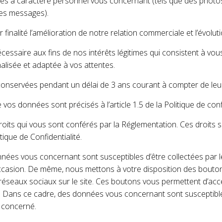
es à caractère personnel vous concernant (tels que des photo
es messages).
 finalité l’amélioration de notre relation commerciale et l’évolut
cessaire aux fins de nos intérêts légitimes qui consistent à vous
lisée et adaptée à vos attentes.
nservées pendant un délai de 3 ans courant à compter de leur
 vos données sont précisés à l’article 1.5 de la Politique de confi
oits qui vous sont conférés par la Réglementation. Ces droits so
litique de Confidentialité.
onnées vous concernant sont susceptibles d’être collectées par l
ccasion. De même, nous mettons à votre disposition des bouto
réseaux sociaux sur le site. Ces boutons vous permettent d’ac
 Dans ce cadre, des données vous concernant sont susceptible
l concerné.