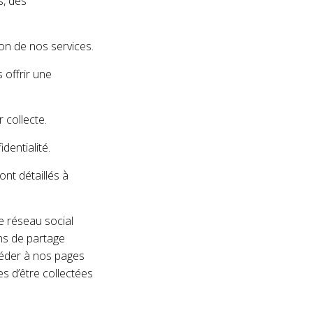
s, des
ion de nos services.
 offrir une
 collecte.
dentialité.
nt détaillés à
e réseau social
ns de partage
céder à nos pages
s d’être collectées