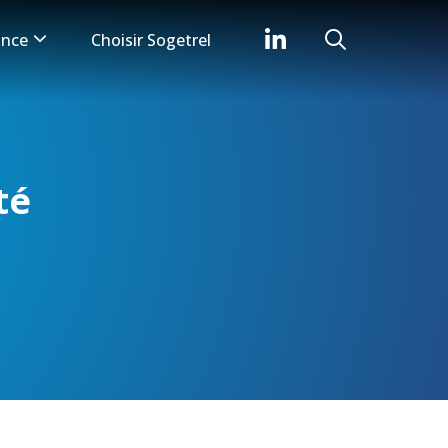
iance
Choisir Sogetrel
té