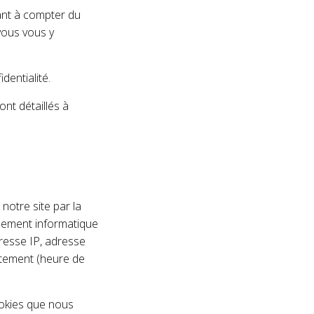
rant à compter du
 vous vous y
dentialité.
nt détaillés à
otre site par la
ipement informatique
dresse IP, adresse
ortement (heure de
okies que nous