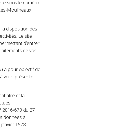
erre sous le numéro
-Les-Moulineaux
 la disposition des
tivités. Le site
 permettant d’entrer
raitements de vos
») a pour objectif de
 à vous présenter
tialité et la
ectués
n° 2016/679 du 27
des données à
 janvier 1978