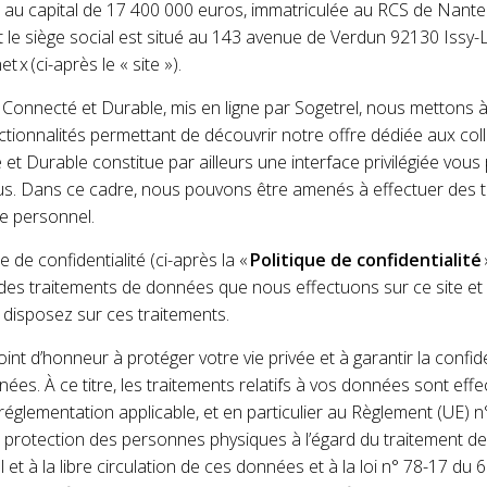
 au capital de 17 400 000 euros, immatriculée au RCS de Nant
 le siège social est situé au 143 avenue de Verdun 92130 Issy
et x (ci-après le « site »).
re Connecté et Durable, mis en ligne par Sogetrel, nous mettons à
tionnalités permettant de découvrir notre offre dédiée aux collec
et Durable constitue par ailleurs une interface privilégiée vous
us. Dans ce cadre, nous pouvons être amenés à effectuer des t
e personnel.
e de confidentialité (ci-après la «
Politique de confidentialité
e des traitements de données que nous effectuons sur ce site et
 disposez sur ces traitements.
t d’honneur à protéger votre vie privée et à garantir la confiden
ées. À ce titre, les traitements relatifs à vos données sont eff
églementation applicable, et en particulier au Règlement (UE) 
à la protection des personnes physiques à l’égard du traitement 
et à la libre circulation de ces données et à la loi n° 78-17 du 6