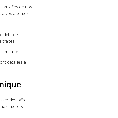
re aux fins de nos
 à vos attentes.
e délai de
 traitée.
dentialité.
nt détaillés à
onique
esser des offres
 nos intérêts