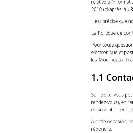
relative à l’informat
2018 (ci-après la «
R
Il est précisé que n
La Politique de con
Pour toute question
électronique et post
les-Moulineaux, Fra
1.1 Conta
Sur le site, vous 
rendez-vous), en re
en suivant le lien :
ht
À cette occasion, no
répondre.