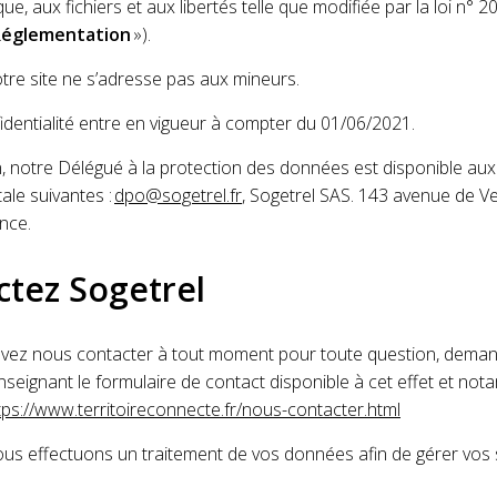
ique, aux fichiers et aux libertés telle que modifiée par la loi n° 
églementation
»).
otre site ne s’adresse pas aux mineurs.
fidentialité entre en vigueur à compter du 01/06/2021.
, notre Délégué à la protection des données est disponible au
ale suivantes :
dpo@sogetrel.fr
, Sogetrel SAS. 143 avenue de V
nce.
ctez Sogetrel
pouvez nous contacter à tout moment pour toute question, dem
nseignant le formulaire de contact disponible à cet effet et no
tps://www.territoireconnecte.fr/nous-contacter.html
us effectuons un traitement de vos données afin de gérer vos sol