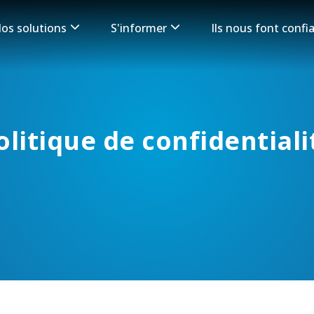
os solutions
S'informer
Ils nous font conf
on
olitique de confidentiali