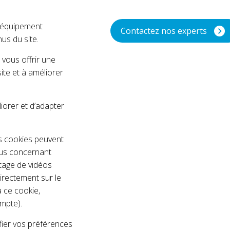
e équipement
Contactez nos experts
us du site.
 vous offrir une
ite et à améliorer
orer et d’adapter
es cookies peuvent
ous concernant
rtage de vidéos
irectement sur le
a ce cookie,
mpte).
fier vos préférences