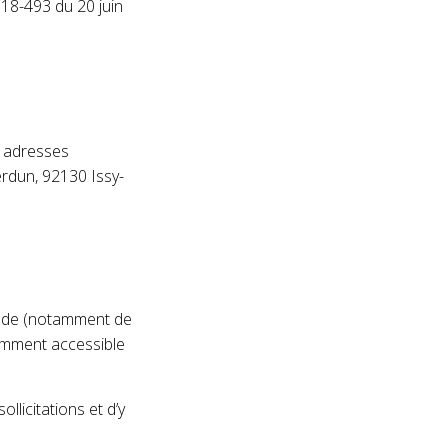
2018-493 du 20 juin
x adresses
erdun, 92130 Issy-
ande (notamment de
tamment accessible
licitations et d’y