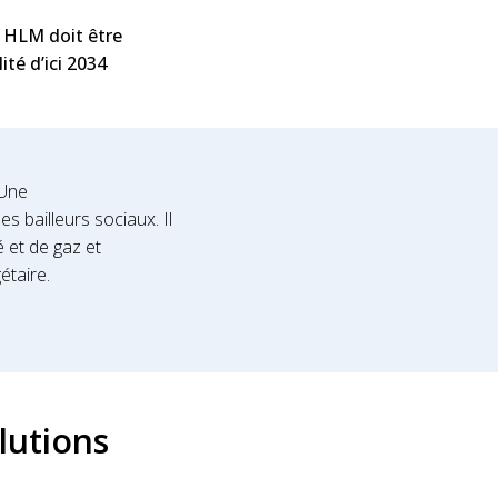
u HLM doit être
lité d’ici 2034
 Une
s bailleurs sociaux. Il
é et de gaz et
étaire.
lutions