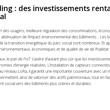
ding : des investissements rent
al
rt des usagers, meilleure régulation des consommations, écono
, atténuation de l’impact environnemental des bâtiments… Les 
 de la transition énergétique du parc social sont nombreux. Et 
nvironnementaux, économiques et de qualité de vie de l’habitat s
aux, le pari de l’IoT s’avère d’autant plus sûr que les investiss
omies d’énergie réalisées. L’installation de capteurs connecté
au réseau LoRa, il garantit une importante couverture avec un 
rmettent ainsi de valoriser des actifs patrimoniaux, tout en facil
t social vers des bâtiments plus sobres et durables.