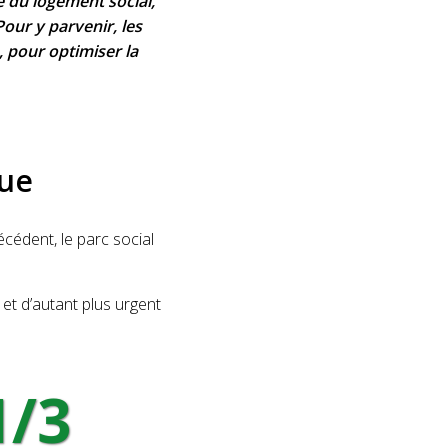
e du logement social,
Pour y parvenir, les
 pour optimiser la
que
édent, le parc social
l et d’autant plus urgent
1/3