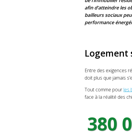
de l’immobilier résid
afin d’atteindre les o
bailleurs sociaux pe
performance énergéti
Logement so
Entre des exigences r
doit plus que jamais s
Tout comme pour
les 
face à la réalité des chi
380 