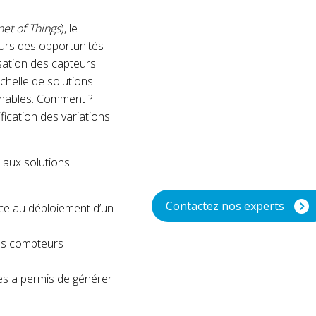
net of Things
), le
eurs des opportunités
sation des capteurs
chelle de solutions
ignables. Comment ?
ntification des variations
 aux solutions
Contactez nos experts
ce au déploiement d’un
des compteurs
es a permis de générer