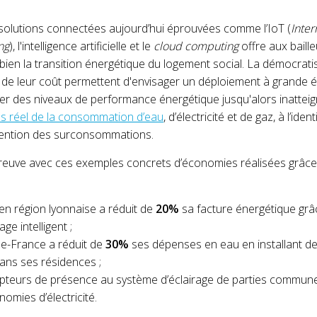
olutions connectées aujourd’hui éprouvées comme l’IoT (
Inter
ng
), l'intelligence artificielle et le
cloud computing
offre aux baill
bien la transition énergétique du logement social. La démocrati
 de leur coût permettent d'envisager un déploiement à grande é
iser des niveaux de performance énergétique jusqu'alors inatte
ps réel de la consommation d’eau
, d’électricité et de gaz, à l’ide
vention des surconsommations.
preuve avec ces exemples concrets d’économies réalisées grâce
n région lyonnaise a réduit de
20%
sa facture énergétique grâ
e intelligent ;
-de-France a réduit de
30%
ses dépenses en eau en installant 
ns ses résidences ;
capteurs de présence au système d’éclairage de parties commun
nomies d’électricité.