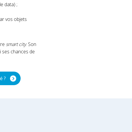
e data) ;
ar vos objets
tre
smart city
. Son
si ses chances de
é ?