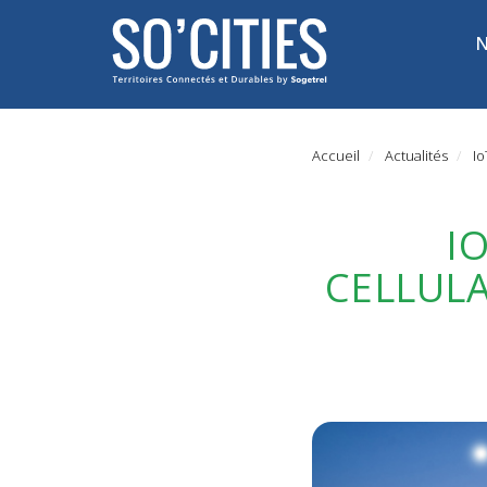
Aller
Main
au
N
navigati
contenu
principal
Accueil
Actualités
Io
I
CELLUL