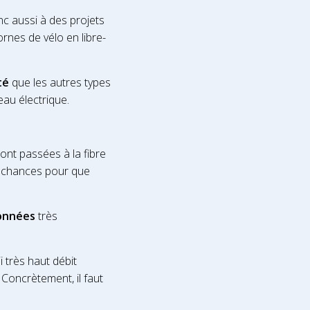
onc aussi à des projets
nes de vélo en libre-
té
que les autres types
au électrique.
sont passées à la fibre
es chances pour que
données
très
i très haut débit
. Concrètement, il faut