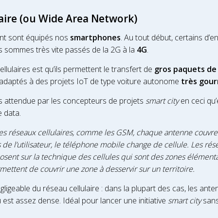
laire (ou Wide Area Network)
ont sont équipés nos
smartphones
. Au tout début, certains d’e
 sommes très vite passés de la 2G à la
4G
.
ellulaires est qu’ils permettent le transfert de
gros paquets de
 adaptés à des projets IoT de type voiture autonome
très gour
rès attendue par les concepteurs de projets
smart city
en ceci qu’
e data.
les réseaux cellulaires, comme les GSM, chaque antenne couvre u
de l’utilisateur, le téléphone mobile change de cellule. Les rés
sent sur la technique des cellules qui sont des zones élément
mettent de couvrir une zone à desservir sur un territoire.
ligeable du réseau cellulaire : dans la plupart des cas, les ant
 est assez dense. Idéal pour lancer une initiative
smart city
sans