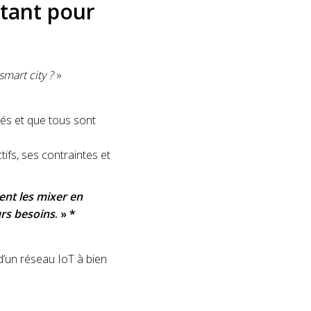
rtant pour
smart city ?
»
és et que tous sont
ifs, ses contraintes et
ent les mixer en
urs besoins
. » *
’un réseau IoT à bien