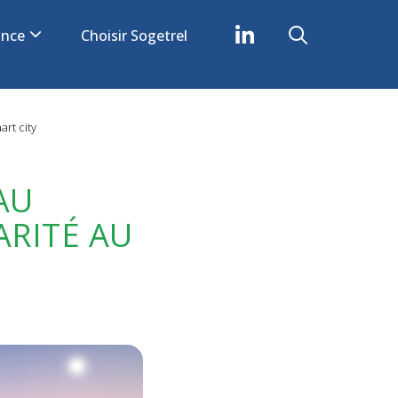
iance
Choisir Sogetrel
rt city
AU
RITÉ AU