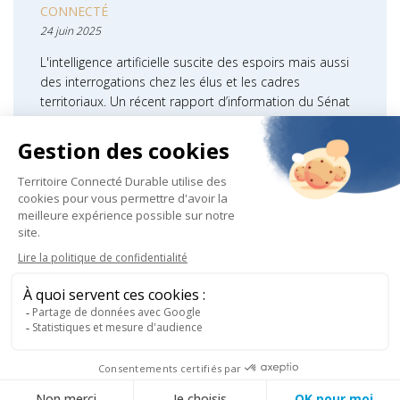
CONNECTÉ
24 juin 2025
L'intelligence artificielle suscite des espoirs mais aussi
des interrogations chez les élus et les cadres
territoriaux. Un récent rapport d’information du Sénat
les invite, au travers d’exemples…
LIRE LA SUITE
Découvrez le Groupe Sogetrel
Informations
© 2025 - Sogetrel / Tous droits réservés
Mentions légales
Politique de confidentialité
Politique d'utilisation des cookies
légales
Contactez nos experts