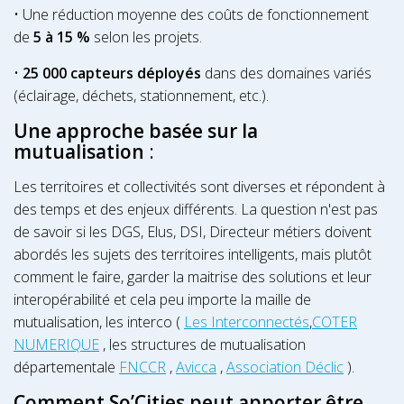
• Une réduction moyenne des coûts de fonctionnement
de
5 à 15 %
selon les projets.
•
25 000 capteurs déployés
dans des domaines variés
(éclairage, déchets, stationnement, etc.).
Une approche basée sur la
mutualisation
:
Les territoires et collectivités sont diverses et répondent à
des temps et des enjeux différents. La question n'est pas
de savoir si les DGS, Elus, DSI, Directeur métiers doivent
abordés les sujets des territoires intelligents, mais plutôt
comment le faire, garder la maitrise des solutions et leur
interopérabilité et cela peu importe la maille de
mutualisation, les interco (
Les Interconnectés
,
COTER
NUMERIQUE
, les structures de mutualisation
départementale
FNCCR
,
Avicca
,
Association Déclic
).
Comment So’Cities peut apporter être