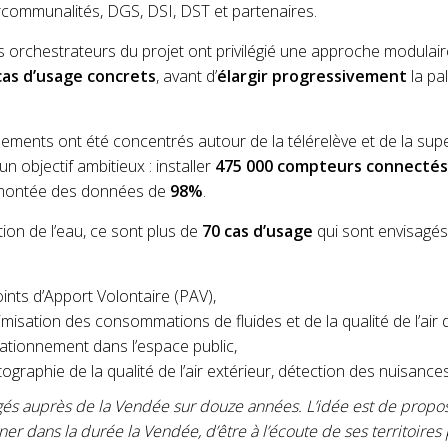
ercommunalités, DGS, DSI, DST et partenaires.
s orchestrateurs du projet ont privilégié une approche modulaire
cas d’usage concrets
, avant d’
élargir progressivement
la pa
ements ont été concentrés autour de la télérelève et de la sup
un objectif ambitieux : installer
475 000 compteurs connectés
emontée des données de
98%
.
ion de l’eau, ce sont plus de
70 cas d’usage
qui sont envisagé
ints d’Apport Volontaire (PAV),
imisation des consommations de fluides et de la qualité de l’air 
stationnement dans l’espace public,
tographie de la qualité de l’air extérieur, détection des nuisance
és auprès de la Vendée sur douze années.
L’idée est de propo
ner dans la durée la Vendée, d’être à l’écoute de ses territoire