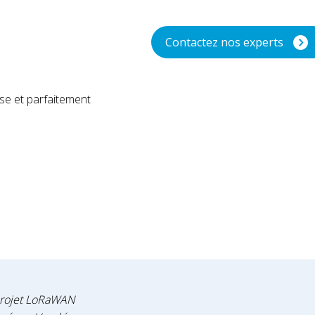
Contactez nos experts
e et parfaitement
 projet LoRaWAN