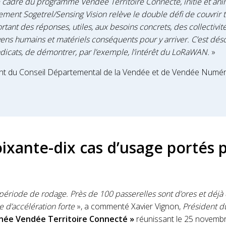
 cadre du programme Vendée Territoire Connecté, initié et an
ent Sogetrel/Sensing Vision relève le double défi de couvrir 
rtant des réponses, utiles, aux besoins concrets, des collectiv
s humains et matériels conséquents pour y arriver. C’est déso
dicats, de démontrer, par l’exemple, l’intérêt du LoRaWAN.
»
ent du Conseil Départemental de la Vendée et de Vendée Numér
ixante-dix cas d’usage portés p
période de rodage. Près de 100 passerelles sont d’ores et déjà 
 d’accélération forte
», a commenté Xavier Vignon,
Président d
rnée Vendée Territoire Connecté »
réunissant le 25 novembre