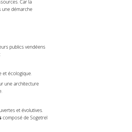
ssources. Car la
ans une démarche
teurs publics vendéens
:
e et écologique.
sur une architecture
e.
uvertes et évolutives.
s
composé de Sogetrel