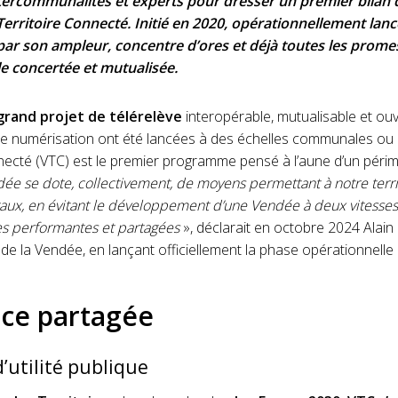
ntercommunalités et experts pour dresser un premier bilan 
ritoire Connecté. Initié en 2020, opérationnellement lanc
r son ampleur, concentre d’ores et déjà toutes les promes
le concertée et mutualisée.
grand projet de télérelève
interopérable, mutualisable et ouv
e numérisation ont été lancées à des échelles communales ou
necté (VTC) est le premier programme pensé à l’aune d’un périm
dée se dote, collectivement, de moyens permettant à notre terr
ux, en évitant le développement d’une Vendée à deux vitesses 
s performantes et partagées
», déclarait en octobre 2024 Alain
de la Vendée, en lançant officiellement la phase opérationnell
ce partagée
d’utilité publique