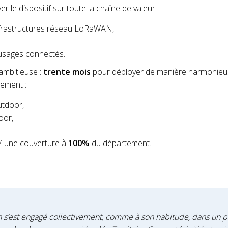
r le dispositif sur toute la chaîne de valeur :
nfrastructures réseau LoRaWAN,
usages connectés.
 ambitieuse :
trente mois
pour déployer de manière harmonieus
nement :
utdoor,
oor,
7 une couverture à
100%
du département.
n s’est engagé collectivement, comme à son habitude, dans un