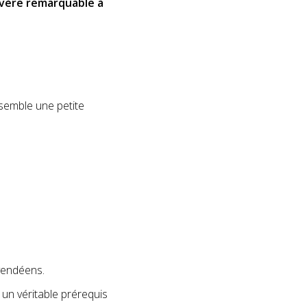
avère remarquable à
semble une petite
vendéens.
un véritable prérequis