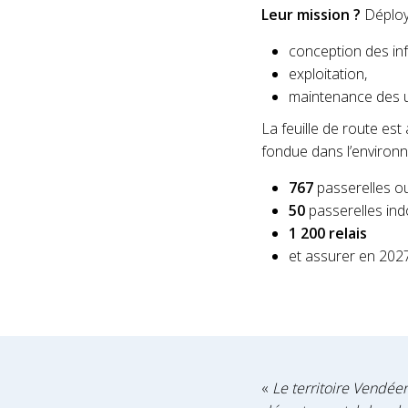
Leur mission ?
Déploye
conception des i
exploitation,
maintenance des 
La feuille de route est
fondue dans l’environ
767
passerelles o
50
passerelles ind
1 200 relais
et assurer en 202
«
Le territoire Vendée