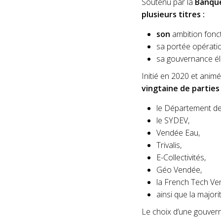
Soutenu par la
Banque
plusieurs titres :
son
ambition fonct
sa portée opératio
sa gouvernance él
Initié en 2020 et anim
vingtaine de partie
le Département de
le SYDEV,
Vendée Eau,
Trivalis,
E-Collectivités,
Géo Vendée,
la French Tech Ve
ainsi que la majo
Le choix d’une gouver