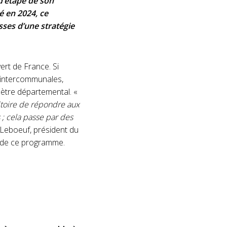
d’étape de son
é en 2024, ce
ses d’une stratégie
ert de France. Si
 intercommunales,
ètre départemental. «
itoire de répondre aux
; cela passe par des
 Leboeuf, président du
e de ce programme.