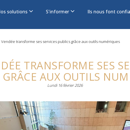
os solutions
S'informer
Ils nous font conf
on
 Vendée transforme ses services publics grâce aux outils numériques
NDÉE TRANSFORME SES SE
S GRÂCE AUX OUTILS NUM
Lundi 16 février 2026