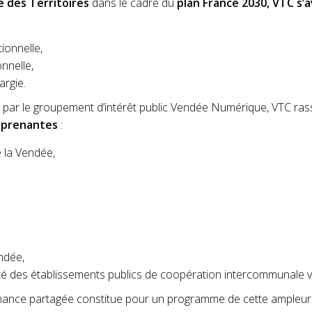
 des Territoires
dans le cadre du
plan France 2030, VTC s’
ionnelle,
nnelle,
argie.
é par le groupement d’intérêt public Vendée Numérique, VTC ras
s prenantes
:
 la Vendée,
ndée,
rité des établissements publics de coopération intercommunale 
nance partagée constitue pour un programme de cette ampleur 