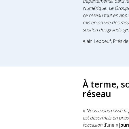
départemental dans le
Numérique. Le Groupem
ce réseau tout en appo
mis en œuvre des moyen
soutien des grands syn
Alain Leboeuf, Présid
À terme, so
réseau
«
Nous avons passé la 
est désormais en phase
l’occasion
d’une
« Jou