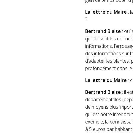
gain de temps obtenu
La lettre du Maire
: 
?
Bertrand Blaise
: oui
qui utilisent les don
informations, l’arro­sa
des informations sur l’
d’adapter les plantes,
profondément dans le so
La lettre du Maire
: 
Bertrand Blaise
: il e
départemen­tales (dép
de moyens plus importan
qui est notre interlocu
exemple, la connaissa
à 5 euros par habitant 