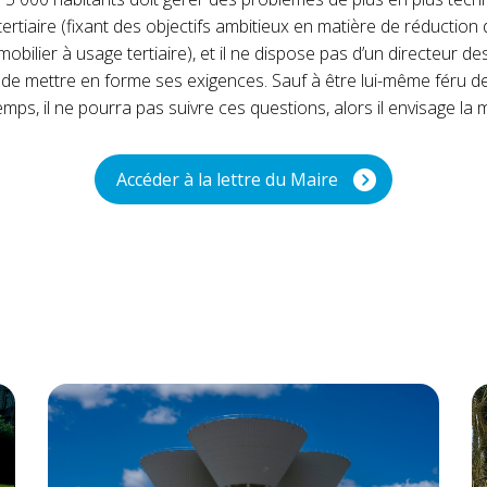
t tertiaire (fixant des objectifs ambitieux en matière de réduct
obilier à usage tertiaire), et il ne dispose pas d’un directeur de
de mettre en forme ses exigences. Sauf à être lui-même féru de
temps, il ne pourra pas suivre ces questions, alors il envisage la 
Accéder à la lettre du Maire