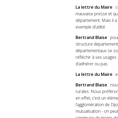
La lettre du Maire
: c
mauvaise presse et qu
département. Mais il a 
exemple d’utilité.
Bertrand Blaise
: pou
structure dépar­tement
départementaux se sont
réfléchir à ses usages
d’adhérer ou pas.
La lettre du Maire
: e
Bertrand Blaise
: nou
rurales. Nous préférons
en effet, c’est un élém
l’aggloméra­tion de Dijo
mutualisation - on peu
commune de moins de 5