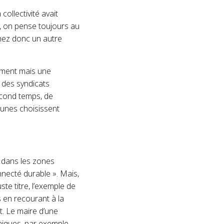
collectivité avait
, on pense toujours au
nnez donc un autre
tement mais une
 des syndicats
econd temps, de
munes choisissent
t dans les zones
onnecté durable ». Mais,
ste titre, l’exemple de
ès en recourant à la
t. Le maire d’une
niques, par exemple