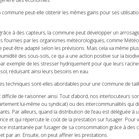
 génère des économies.
la commune peut-elle obtenir les mêmes gains pour ses utilisatio
 grâce à des capteurs, la commune peut déve­lopper un arrosage 
nées fournies par les organismes météorologiques, comme Météo
ge peut être adapté selon les prévisions. Mais cela va même plus
humidité des sous-sols, ce qui a une action positive sur la biodi
 par exemple de les stresser hydriquement pour que leurs racines
l, rédui­sant ainsi leurs besoins en eau.
ces techniques sont-elles abordables pour une commune de tail
st difficile de raisonner ainsi. Tout d’abord, nos interlocuteurs s
artement lui-même ou syndicat) ou des inter­communalités qui
ts. Par ailleurs, quand la distribution de l’eau est déléguée à un
trice et qui répercute le coût de la pres­tation sur l’usager. Pou
nce instantanée par l’usager de sa consom­mation grâce à des c
et par an. Ensuite, on peut affiner les prestations.