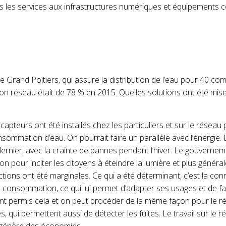
s les services aux infrastructures numé­riques et équipements
e Grand Poitiers, qui assure la distribution de l’eau pour 40 c
n réseau était de 78 % en 2015. Quelles solutions ont été mise
capteurs ont été installés chez les particuliers et sur le résea
onsommation d’eau. On pourrait faire un parallèle avec l’énergie
 dernier, avec la crainte de pannes pendant l’hiver. Le gouverne
n pour inciter les citoyens à éteindre la lumière et plus gén
tions ont été marginales. Ce qui a été déterminant, c’est la co
 sa consommation, ce qui lui per­met d’adapter ses usages et de 
nt permis cela et on peut procéder de la même façon pour le r
 qui permettent aussi de détecter les fuites. Le travail sur le r