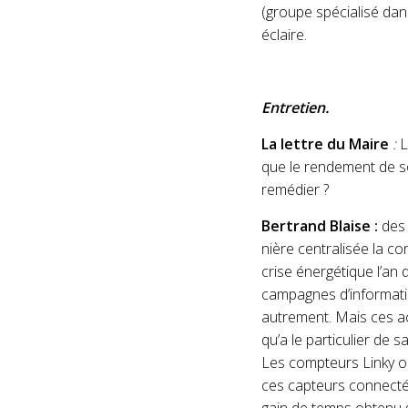
(groupe spécialisé dan
éclaire.
Entretien.
La lettre du Maire
:
L
que le rendement de so
remé­dier ?
Bertrand Blaise :
des 
nière centralisée la c
crise énergétique l’an
campagnes d’informatio
autrement. Mais ces ac
qu’a le particulier de
Les compteurs Linky o
ces capteurs connectés,