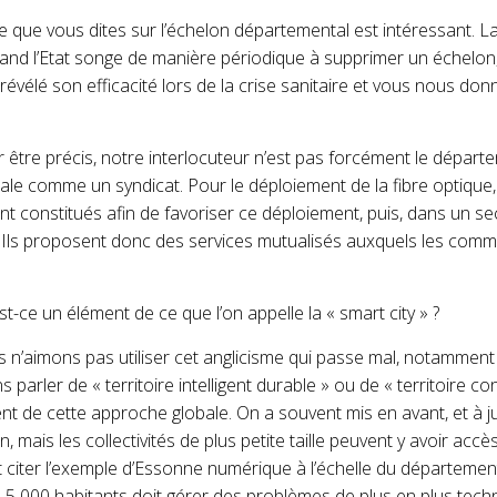
e que vous dites sur l’échelon départemental est intéressant. La 
and l’Etat songe de manière périodique à supprimer un échelon
révélé son efficacité lors de la crise sanitaire et vous nous do
r être précis, notre interlocuteur n’est pas forcément le dépar
ale comme un syndicat. Pour le déploiement de la fibre optique,
 constitués afin de favoriser ce déploiement, puis, dans un s
. Ils pro­posent donc des services mutualisés auxquels les com­
st-ce un élément de ce que l’on appelle la « smart city » ?
s n’aimons pas utiliser cet anglicisme qui passe mal, notammen
 parler de « territoire intelligent durable » ou de « territoire c
ent de cette approche globale. On a souvent mis en avant, et à ju
n, mais les collectivités de plus petite taille peuvent y avoir acc
t citer l’exemple d’Essonne numérique à l’échelle du départemen
 000 habitants doit gérer des problèmes de plus en plus tech