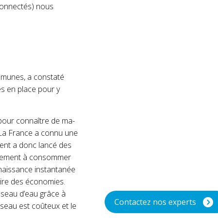
 connectés) nous
ommunes, a constaté
s en place pour y
u pour connaître de ma­
. La France a connu une
ment a donc lancé des
éralement à consommer
nnaissance instantanée
faire des économies.
éseau d’eau grâce à
Contactez nos experts
éseau est coûteux et le