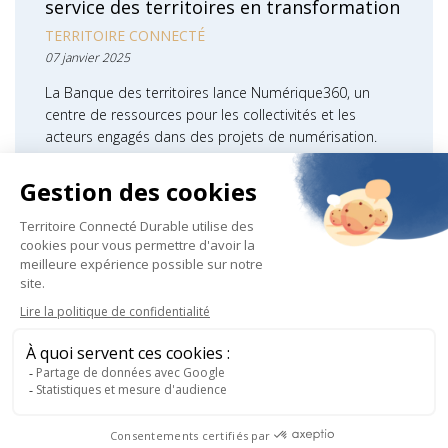
service des territoires en transformation
TERRITOIRE CONNECTÉ
07 janvier 2025
La Banque des territoires lance Numérique360, un
centre de ressources pour les collectivités et les
acteurs engagés dans des projets de numérisation.
Objectif : faciliter les échanges et…
LIRE LA SUITE
Découvrez le Groupe Sogetrel
Informations
© 2025 - Sogetrel / Tous droits réservés
Mentions légales
Politique de confidentialité
Politique d'utilisation des cookies
légales