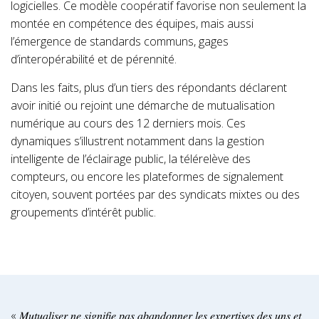
logicielles. Ce modèle coopératif favorise non seulement la
montée en compétence des équipes, mais aussi
l’émergence de standards communs, gages
d’interopérabilité et de pérennité.
Dans les faits, plus d’un tiers des répondants déclarent
avoir initié ou rejoint une démarche de mutualisation
numérique au cours des 12 derniers mois. Ces
dynamiques s’illustrent notamment dans la gestion
intelligente de l’éclairage public, la télérelève des
compteurs, ou encore les plateformes de signalement
citoyen, souvent portées par des syndicats mixtes ou des
groupements d’intérêt public.
« 𝑀𝑢𝑡𝑢𝑎𝑙𝑖𝑠𝑒𝑟 𝑛𝑒 𝑠𝑖𝑔𝑛𝑖𝑓𝑖𝑒 𝑝𝑎𝑠 𝑎𝑏𝑎𝑛𝑑𝑜𝑛𝑛𝑒𝑟 𝑙𝑒𝑠 𝑒𝑥𝑝𝑒𝑟𝑡𝑖𝑠𝑒𝑠 𝑑𝑒𝑠 𝑢𝑛𝑠 𝑒𝑡