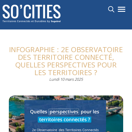
Aller
Toggl
au
contenu
principal
INFOGRAPHIE : 2E OBSERVATOIRE
DES TERRITOIRE CONNECTÉ,
QUELLES PERSPECTIVES POUR
LES TERRITOIRES ?
Lundi 10 mars 2025