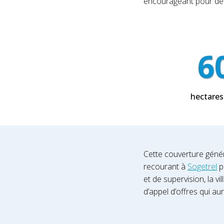
encourageant pour déci
6
hectares 
Cette couverture génér
recourant à
Sogetrel
po
et de supervision, la v
d’appel d’offres qui au