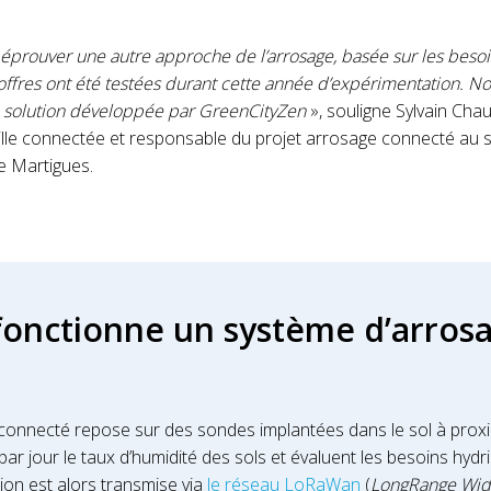
éprouver une autre approche de l’arrosage, basée sur les besoi
offres ont été testées durant cette année d’expérimentation. Not
la solution développée par GreenCityZen
», souligne Sylvain Cha
lle connectée et responsable du projet arrosage connecté au se
de Martigues.
onctionne un système d’arros
connecté repose sur des sondes implantées dans le sol à proxi
 par jour le taux d’humidité des sols et évaluent les besoins hyd
ion est alors transmise via
le réseau LoRaWan
(
LongRange Wid