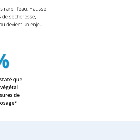
 rare : l’eau. Hausse
es de sécheresse,
eau devient un enjeu
%
nstaté que
 végétal
sures de
rrosage*