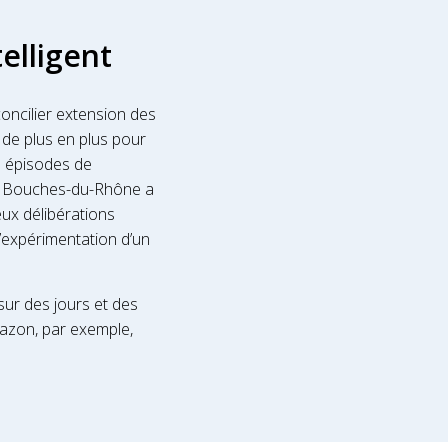
telligent
oncilier extension des
nt de plus en plus pour
es épisodes de
es Bouches-du-Rhône a
eux délibérations
l’expérimentation d’un
sur des jours et des
azon, par exemple,