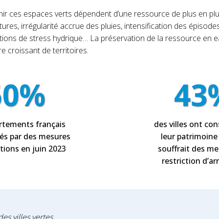
nir ces espaces verts dépendent d’une ressource de plus en plus
es, irrégularité accrue des pluies, intensification des épisod
uations de stress hydrique… La préservation de la ressource en 
 croissant de territoires.
50%
43
rtements français
des villes ont co
sés par des mesures
leur patrimoine
ctions en juin 2023
souffrait des me
restriction d’a
des villes vertes