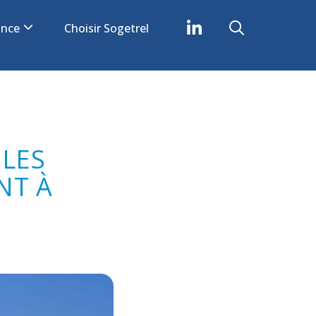
iance
Choisir Sogetrel
LES
NT À