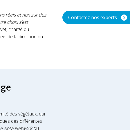
ns réels et non sur des
Contactez nos experts
re choix s’est
uvet, chargé du
in de la direction du
age
mité des végétaux, qui
riques des différentes
e Area Network
ou